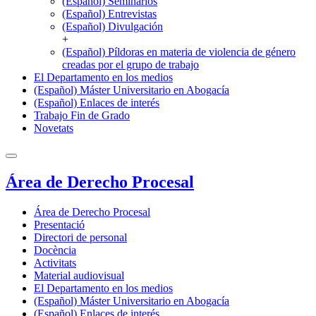
(Español) Seminarios
(Español) Entrevistas
(Español) Divulgación
+
(Español) Píldoras en materia de violencia de género
creadas por el grupo de trabajo
El Departamento en los medios
(Español) Máster Universitario en Abogacía
(Español) Enlaces de interés
Trabajo Fin de Grado
Novetats
Área de Derecho Procesal
Área de Derecho Procesal
Presentació
Directori de personal
Docència
Activitats
Material audiovisual
El Departamento en los medios
(Español) Máster Universitario en Abogacía
(Español) Enlaces de interés