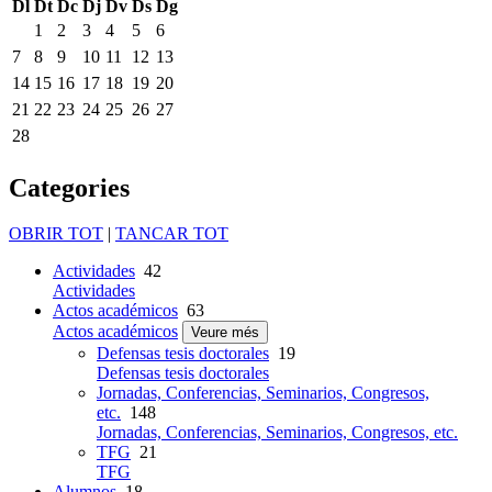
Dl
Dt
Dc
Dj
Dv
Ds
Dg
1
2
3
4
5
6
7
8
9
10
11
12
13
14
15
16
17
18
19
20
21
22
23
24
25
26
27
28
Categories
OBRIR TOT
|
TANCAR TOT
Actividades
42
Actividades
Actos académicos
63
Actos académicos
Veure més
Defensas tesis doctorales
19
Defensas tesis doctorales
Jornadas, Conferencias, Seminarios, Congresos,
etc.
148
Jornadas, Conferencias, Seminarios, Congresos, etc.
TFG
21
TFG
Alumnos
18