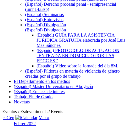
(Español) Derecho procesal penal - semipresencial
(umh1433sp)
(Español) Seminarios
(Español) Entrevistas
(Español) Divulgación
(Español) Divulgación
(Español) GUÍA PARA LA ASISTENCIA
JURÍDICA GRATUITA elaborada por José Luis
Mas Sánchez
(Español) PROTOCOLO DE ACTUACIÓN
"ENTRADA EN DOMICILIO POR LAS
FF.CC.SS."
(Español) Vídeo sobre la Jornada del día 8M.
(Español) Píldoras en materia de violencia de género
creadas por el grupo de trabajo
El Departamento en los medios
(Español) Máster Universitario en Abogacía
(Español) Enlaces de interés
Trabajo Fin de Grado
Novetats
Eventos / Esdeveniments / Events
« Gen
Mar »
Febrer 2022