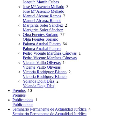
Joaquín Martín Cubas
José Mª Asencio Mellado
3
José Mª Asencio Mellado
Manuel Alcaraz Ramos
2
Manuel Alcaraz Ramos
Margarita Soler Sánchez
2
Margarita Soler Sánchez
Olga Fuentes Soriano
77
Olga Fuentes Soriano
Paloma Arrabal Platero
64
Paloma Arrabal Platero
Pedro Vicente Martínez Cánovas
1
Pedro Vicente Martínez Cánovas
Vicente Vaillo Oliveras
1
Vicente Vaillo Oliveras
Victoria Rodriguez Blanco
2
Victoria Rodriguez Blanco
Yolanda Doig Díaz
2
Yolanda Doig Díaz
Premios
10
Premios
Publicacions
1
Publicacions
Seminario Permanente de Actualidad Jurídica
4
Seminario Permanente de Actualidad Jurídica