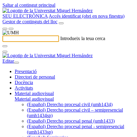
Saltar al contingut principal
SEU ELECTRÒNICA
Accés identificat (obri en nova finestra)
Gestor de continguts del lloc
Introdueix la teua cerca
Editar
Presentació
Directori de personal
Docència
Activitats
Material audiovisual
Material audiovisual
(Español) Derecho procesal civil (umh1434)
(Español) Derecho procesal civil – semipresencial
(umh1434sp)
(Español) Derecho procesal penal (umh1433)
(Español) Derecho procesal penal - semipresencial
(umh1433sp)