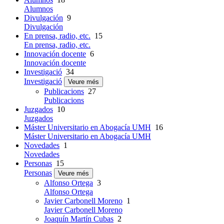
Alumnos
Divulgación
9
Divulgación
En prensa, radio, etc.
15
En prensa, radio, etc.
Innovación docente
6
Innovación docente
Investigació
34
Investigació
Veure més
Publicacions
27
Publicacions
Juzgados
10
Juzgados
Máster Universitario en Abogacía UMH
16
Máster Universitario en Abogacía UMH
Novedades
1
Novedades
Personas
15
Personas
Veure més
Alfonso Ortega
3
Alfonso Ortega
Javier Carbonell Moreno
1
Javier Carbonell Moreno
Joaquín Martín Cubas
2