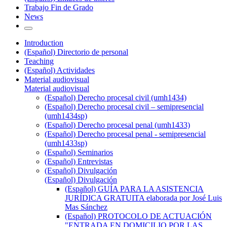
Trabajo Fin de Grado
News
Introduction
(Español) Directorio de personal
Teaching
(Español) Actividades
Material audiovisual
Material audiovisual
(Español) Derecho procesal civil (umh1434)
(Español) Derecho procesal civil – semipresencial
(umh1434sp)
(Español) Derecho procesal penal (umh1433)
(Español) Derecho procesal penal - semipresencial
(umh1433sp)
(Español) Seminarios
(Español) Entrevistas
(Español) Divulgación
(Español) Divulgación
(Español) GUÍA PARA LA ASISTENCIA
JURÍDICA GRATUITA elaborada por José Luis
Mas Sánchez
(Español) PROTOCOLO DE ACTUACIÓN
"ENTRADA EN DOMICILIO POR LAS