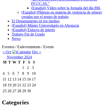
FF.CC.SS."
(Español) Vídeo sobre la Jornada del día 8M.
(Español) Píldoras en materia de violencia de género
creadas por el grupo de trabajo
El Departamento en los medios
(Español) Máster Universitario en Abogacía
(Español) Enlaces de interés
Trabajo Fin de Grado
News
Eventos / Esdeveniments / Events
« Oct
Dec »
November 2024
M
T
W
T
F
S
S
1
2
3
4
5
6
7
8
9
10
11
12
13
14
15
16
17
18
19
20
21
22
23
24
25
26
27
28
29
30
Categories