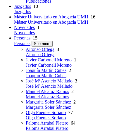
Publicaciones
Juzgados
10
Juzgados
Máster Universitario en Abogacía UMH
16
Máster Universitario en Abogacía UMH
Novedades
1
Novedades
Personas
15
Personas
See more
Alfonso Ortega
3
Alfonso Ortega
Javier Carbonell Moreno
1
Javier Carbonell Moreno
Joaquín Martín Cubas
2
Joaquín Martín Cubas
José Mª Asencio Mellado
3
José Mª Asencio Mellado
Manuel Alcaraz Ramos
2
Manuel Alcaraz Ramos
Margarita Soler Sánchez
2
Margarita Soler Sánchez
Olga Fuentes Soriano
77
Olga Fuentes Soriano
Paloma Arrabal Platero
64
Paloma Arrabal Platero