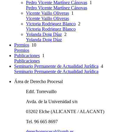
Pedro Vicente Martínez Cánovas
1
Pedro Vicente Martínez Cánovas
Vicente Vaillo Oliveras
1
Vicente Vaillo Oliveras
Victoria Rodriguez Blanco
2
Victoria Rodriguez Blanco
Yolanda Doig Díaz
2
Yolanda Doig Díaz
Premios
10
Premios
Publicaciones
1
Publicaciones
Seminario Permanente de Actualidad Jurídica
4
Seminario Permanente de Actualidad Jurídica
Área de Derecho Procesal
Edif. Torrevaillo
Avda. de la Universidad s/n
03202 Elche (ALICANTE / ALACANT)
Tel. 96 665 8697
derechoprocesal@umh.es