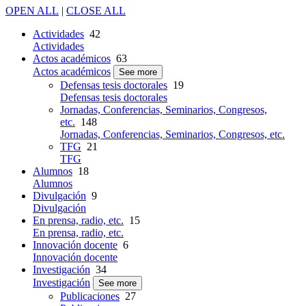
OPEN ALL
|
CLOSE ALL
Actividades
42
Actividades
Actos académicos
63
Actos académicos
See more
Defensas tesis doctorales
19
Defensas tesis doctorales
Jornadas, Conferencias, Seminarios, Congresos,
etc.
148
Jornadas, Conferencias, Seminarios, Congresos, etc.
TFG
21
TFG
Alumnos
18
Alumnos
Divulgación
9
Divulgación
En prensa, radio, etc.
15
En prensa, radio, etc.
Innovación docente
6
Innovación docente
Investigación
34
Investigación
See more
Publicaciones
27