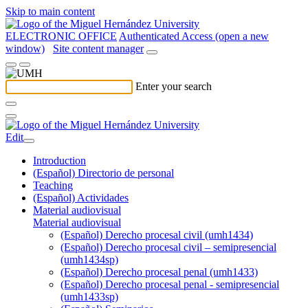
Skip to main content
ELECTRONIC OFFICE
Authenticated Access (open a new
window)
Site content manager
Enter your search
Edit
Introduction
(Español) Directorio de personal
Teaching
(Español) Actividades
Material audiovisual
Material audiovisual
(Español) Derecho procesal civil (umh1434)
(Español) Derecho procesal civil – semipresencial
(umh1434sp)
(Español) Derecho procesal penal (umh1433)
(Español) Derecho procesal penal - semipresencial
(umh1433sp)