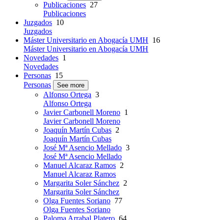
Publicaciones
27
Publicaciones
Juzgados
10
Juzgados
Máster Universitario en Abogacía UMH
16
Máster Universitario en Abogacía UMH
Novedades
1
Novedades
Personas
15
Personas
See more
Alfonso Ortega
3
Alfonso Ortega
Javier Carbonell Moreno
1
Javier Carbonell Moreno
Joaquín Martín Cubas
2
Joaquín Martín Cubas
José Mª Asencio Mellado
3
José Mª Asencio Mellado
Manuel Alcaraz Ramos
2
Manuel Alcaraz Ramos
Margarita Soler Sánchez
2
Margarita Soler Sánchez
Olga Fuentes Soriano
77
Olga Fuentes Soriano
Paloma Arrabal Platero
64