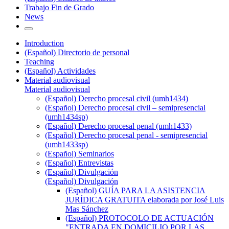
Trabajo Fin de Grado
News
Introduction
(Español) Directorio de personal
Teaching
(Español) Actividades
Material audiovisual
Material audiovisual
(Español) Derecho procesal civil (umh1434)
(Español) Derecho procesal civil – semipresencial
(umh1434sp)
(Español) Derecho procesal penal (umh1433)
(Español) Derecho procesal penal - semipresencial
(umh1433sp)
(Español) Seminarios
(Español) Entrevistas
(Español) Divulgación
(Español) Divulgación
(Español) GUÍA PARA LA ASISTENCIA
JURÍDICA GRATUITA elaborada por José Luis
Mas Sánchez
(Español) PROTOCOLO DE ACTUACIÓN
"ENTRADA EN DOMICILIO POR LAS