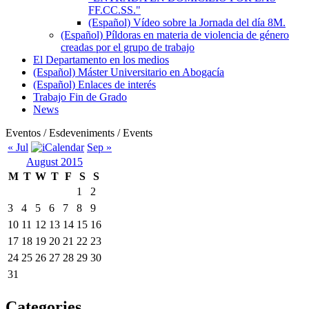
FF.CC.SS."
(Español) Vídeo sobre la Jornada del día 8M.
(Español) Píldoras en materia de violencia de género
creadas por el grupo de trabajo
El Departamento en los medios
(Español) Máster Universitario en Abogacía
(Español) Enlaces de interés
Trabajo Fin de Grado
News
Eventos / Esdeveniments / Events
« Jul
Sep »
August 2015
M
T
W
T
F
S
S
1
2
3
4
5
6
7
8
9
10
11
12
13
14
15
16
17
18
19
20
21
22
23
24
25
26
27
28
29
30
31
Categories