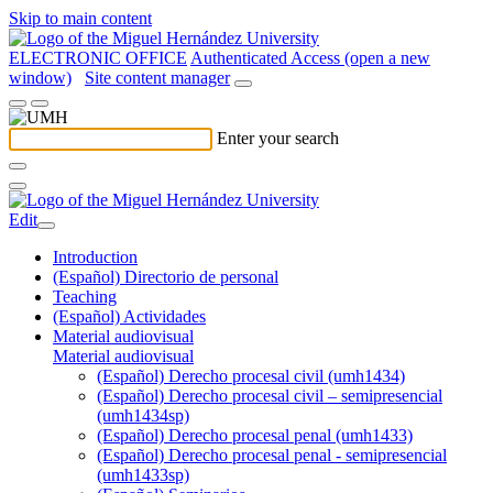
Skip to main content
ELECTRONIC OFFICE
Authenticated Access (open a new
window)
Site content manager
Enter your search
Edit
Introduction
(Español) Directorio de personal
Teaching
(Español) Actividades
Material audiovisual
Material audiovisual
(Español) Derecho procesal civil (umh1434)
(Español) Derecho procesal civil – semipresencial
(umh1434sp)
(Español) Derecho procesal penal (umh1433)
(Español) Derecho procesal penal - semipresencial
(umh1433sp)