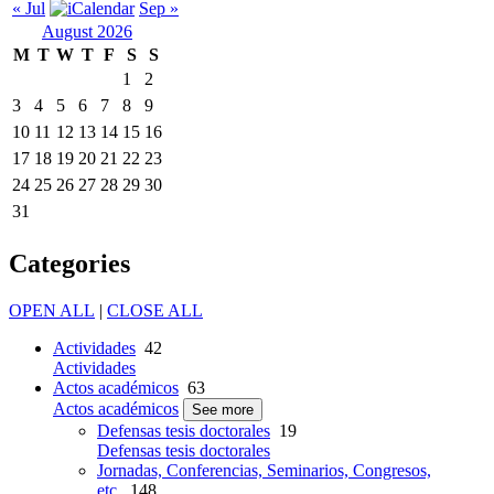
« Jul
Sep »
August 2026
M
T
W
T
F
S
S
1
2
3
4
5
6
7
8
9
10
11
12
13
14
15
16
17
18
19
20
21
22
23
24
25
26
27
28
29
30
31
Categories
OPEN ALL
|
CLOSE ALL
Actividades
42
Actividades
Actos académicos
63
Actos académicos
See more
Defensas tesis doctorales
19
Defensas tesis doctorales
Jornadas, Conferencias, Seminarios, Congresos,
etc.
148