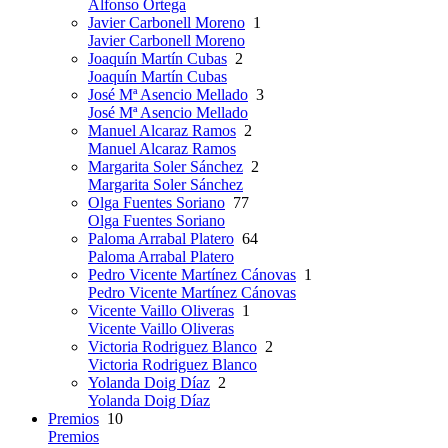
Alfonso Ortega
Javier Carbonell Moreno
1
Javier Carbonell Moreno
Joaquín Martín Cubas
2
Joaquín Martín Cubas
José Mª Asencio Mellado
3
José Mª Asencio Mellado
Manuel Alcaraz Ramos
2
Manuel Alcaraz Ramos
Margarita Soler Sánchez
2
Margarita Soler Sánchez
Olga Fuentes Soriano
77
Olga Fuentes Soriano
Paloma Arrabal Platero
64
Paloma Arrabal Platero
Pedro Vicente Martínez Cánovas
1
Pedro Vicente Martínez Cánovas
Vicente Vaillo Oliveras
1
Vicente Vaillo Oliveras
Victoria Rodriguez Blanco
2
Victoria Rodriguez Blanco
Yolanda Doig Díaz
2
Yolanda Doig Díaz
Premios
10
Premios