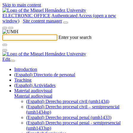
Skip to main content
ELECTRONIC OFFICE
Authenticated Access (open a new
window)
Site content manager
Enter your search
Edit
Introduction
(Español) Directorio de personal
Teaching
(Español) Actividades
Material audiovisual
Material audiovisual
(Español) Derecho procesal civil (umh1434)
(Español) Derecho procesal civil – semipresencial
(umh1434sp)
(Español) Derecho procesal penal (umh1433)
(Español) Derecho procesal penal - semipresencial
(umh1433sp)