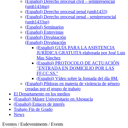
(Español) Derecho procesal civil – semipresencial
(umh1434sp)
(Español) Derecho procesal penal (umh1433)
(Español) Derecho procesal penal - semipresencial
(umh1433sp)
(Español) Seminarios
(Español) Entrevistas
(Español) Divulgación
(Español) Divulgación
(Español) GUÍA PARA LA ASISTENCIA
JURÍDICA GRATUITA elaborada por José Luis
Mas Sánchez
(Español) PROTOCOLO DE ACTUACIÓN
"ENTRADA EN DOMICILIO POR LAS
FF.CC.SS."
(Español) Vídeo sobre la Jornada del día 8M.
(Español) Píldoras en materia de violencia de género
creadas por el grupo de trabajo
El Departamento en los medios
(Español) Máster Universitario en Abogacía
(Español) Enlaces de interés
Trabajo Fin de Grado
News
Eventos / Esdeveniments / Events