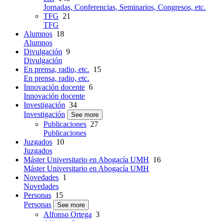
Jornadas, Conferencias, Seminarios, Congresos, etc.
TFG
21
TFG
Alumnos
18
Alumnos
Divulgación
9
Divulgación
En prensa, radio, etc.
15
En prensa, radio, etc.
Innovación docente
6
Innovación docente
Investigación
34
Investigación
See more
Publicaciones
27
Publicaciones
Juzgados
10
Juzgados
Máster Universitario en Abogacía UMH
16
Máster Universitario en Abogacía UMH
Novedades
1
Novedades
Personas
15
Personas
See more
Alfonso Ortega
3