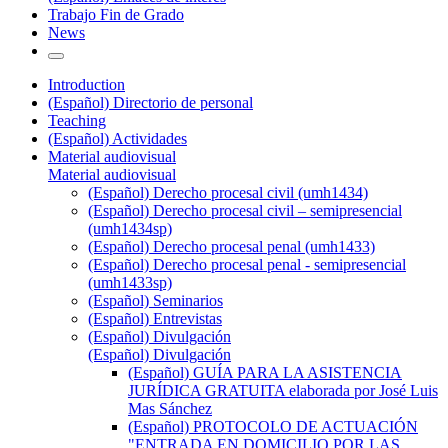
Trabajo Fin de Grado
News
Introduction
(Español) Directorio de personal
Teaching
(Español) Actividades
Material audiovisual
Material audiovisual
(Español) Derecho procesal civil (umh1434)
(Español) Derecho procesal civil – semipresencial
(umh1434sp)
(Español) Derecho procesal penal (umh1433)
(Español) Derecho procesal penal - semipresencial
(umh1433sp)
(Español) Seminarios
(Español) Entrevistas
(Español) Divulgación
(Español) Divulgación
(Español) GUÍA PARA LA ASISTENCIA
JURÍDICA GRATUITA elaborada por José Luis
Mas Sánchez
(Español) PROTOCOLO DE ACTUACIÓN
"ENTRADA EN DOMICILIO POR LAS