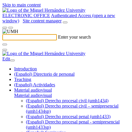
Skip to main content
ELECTRONIC OFFICE
Authenticated Access (open a new
window)
Site content manager
Enter your search
Edit
Introduction
(Español) Directorio de personal
Teaching
(Español) Actividades
Material audiovisual
Material audiovisual
(Español) Derecho procesal civil (umh1434)
(Español) Derecho procesal civil – semipresencial
(umh1434sp)
(Español) Derecho procesal penal (umh1433)
(Español) Derecho procesal penal - semipresencial
(umh1433sp)