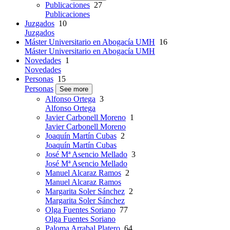
Publicaciones
27
Publicaciones
Juzgados
10
Juzgados
Máster Universitario en Abogacía UMH
16
Máster Universitario en Abogacía UMH
Novedades
1
Novedades
Personas
15
Personas
See more
Alfonso Ortega
3
Alfonso Ortega
Javier Carbonell Moreno
1
Javier Carbonell Moreno
Joaquín Martín Cubas
2
Joaquín Martín Cubas
José Mª Asencio Mellado
3
José Mª Asencio Mellado
Manuel Alcaraz Ramos
2
Manuel Alcaraz Ramos
Margarita Soler Sánchez
2
Margarita Soler Sánchez
Olga Fuentes Soriano
77
Olga Fuentes Soriano
Paloma Arrabal Platero
64