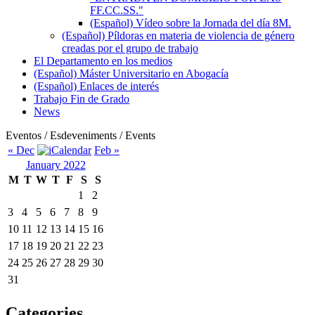
FF.CC.SS."
(Español) Vídeo sobre la Jornada del día 8M.
(Español) Píldoras en materia de violencia de género
creadas por el grupo de trabajo
El Departamento en los medios
(Español) Máster Universitario en Abogacía
(Español) Enlaces de interés
Trabajo Fin de Grado
News
Eventos / Esdeveniments / Events
« Dec
Feb »
January 2022
M
T
W
T
F
S
S
1
2
3
4
5
6
7
8
9
10
11
12
13
14
15
16
17
18
19
20
21
22
23
24
25
26
27
28
29
30
31
Categories