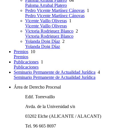
Paloma Arrabal Platero
64
Paloma Arrabal Platero
Pedro Vicente Martínez Cánovas
1
Pedro Vicente Martínez Cánovas
Vicente Vaillo Oliveras
1
Vicente Vaillo Oliveras
Victoria Rodriguez Blanco
2
Victoria Rodriguez Blanco
Yolanda Doig Díaz
2
Yolanda Doig Díaz
Premios
10
Premios
Publicaciones
1
Publicaciones
Seminario Permanente de Actualidad Jurídica
4
Seminario Permanente de Actualidad Jurídica
Área de Derecho Procesal
Edif. Torrevaillo
Avda. de la Universidad s/n
03202 Elche (ALICANTE / ALACANT)
Tel. 96 665 8697