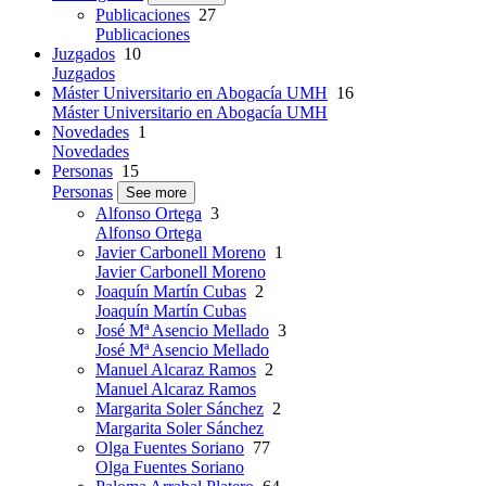
Publicaciones
27
Publicaciones
Juzgados
10
Juzgados
Máster Universitario en Abogacía UMH
16
Máster Universitario en Abogacía UMH
Novedades
1
Novedades
Personas
15
Personas
See more
Alfonso Ortega
3
Alfonso Ortega
Javier Carbonell Moreno
1
Javier Carbonell Moreno
Joaquín Martín Cubas
2
Joaquín Martín Cubas
José Mª Asencio Mellado
3
José Mª Asencio Mellado
Manuel Alcaraz Ramos
2
Manuel Alcaraz Ramos
Margarita Soler Sánchez
2
Margarita Soler Sánchez
Olga Fuentes Soriano
77
Olga Fuentes Soriano