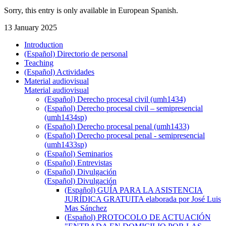
Sorry, this entry is only available in European Spanish.
13 January 2025
Introduction
(Español) Directorio de personal
Teaching
(Español) Actividades
Material audiovisual
Material audiovisual
(Español) Derecho procesal civil (umh1434)
(Español) Derecho procesal civil – semipresencial
(umh1434sp)
(Español) Derecho procesal penal (umh1433)
(Español) Derecho procesal penal - semipresencial
(umh1433sp)
(Español) Seminarios
(Español) Entrevistas
(Español) Divulgación
(Español) Divulgación
(Español) GUÍA PARA LA ASISTENCIA
JURÍDICA GRATUITA elaborada por José Luis
Mas Sánchez
(Español) PROTOCOLO DE ACTUACIÓN