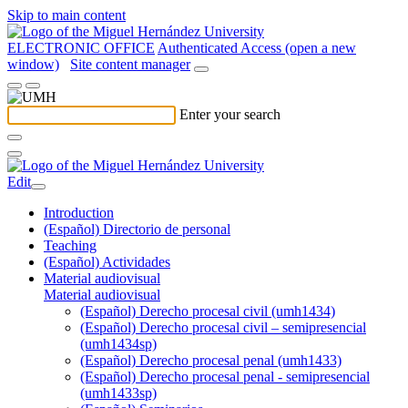
Skip to main content
ELECTRONIC OFFICE
Authenticated Access (open a new
window)
Site content manager
Enter your search
Edit
Introduction
(Español) Directorio de personal
Teaching
(Español) Actividades
Material audiovisual
Material audiovisual
(Español) Derecho procesal civil (umh1434)
(Español) Derecho procesal civil – semipresencial
(umh1434sp)
(Español) Derecho procesal penal (umh1433)
(Español) Derecho procesal penal - semipresencial
(umh1433sp)