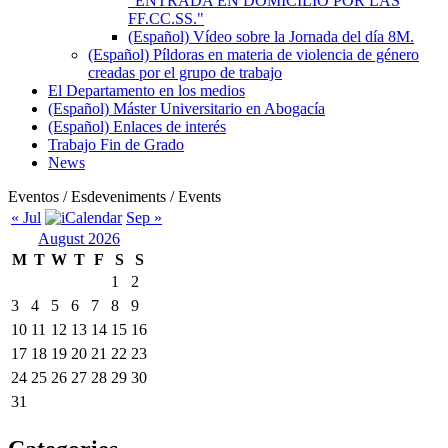
"ENTRADA EN DOMICILIO POR LAS
FF.CC.SS."
(Español) Vídeo sobre la Jornada del día 8M.
(Español) Píldoras en materia de violencia de género
creadas por el grupo de trabajo
El Departamento en los medios
(Español) Máster Universitario en Abogacía
(Español) Enlaces de interés
Trabajo Fin de Grado
News
Eventos / Esdeveniments / Events
« Jul
Sep »
August 2026
M
T
W
T
F
S
S
1
2
3
4
5
6
7
8
9
10
11
12
13
14
15
16
17
18
19
20
21
22
23
24
25
26
27
28
29
30
31