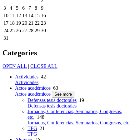
1
2
3
4
5
6
7
8
9
10
11
12
13
14
15
16
17
18
19
20
21
22
23
24
25
26
27
28
29
30
31
Categories
OPEN ALL
|
CLOSE ALL
Actividades
42
Actividades
Actos académicos
63
Actos académicos
See more
Defensas tesis doctorales
19
Defensas tesis doctorales
Jornadas, Conferencias, Seminarios, Congresos,
etc.
148
Jornadas, Conferencias, Seminarios, Congresos, etc.
TFG
21
TFG
Alumnos
18