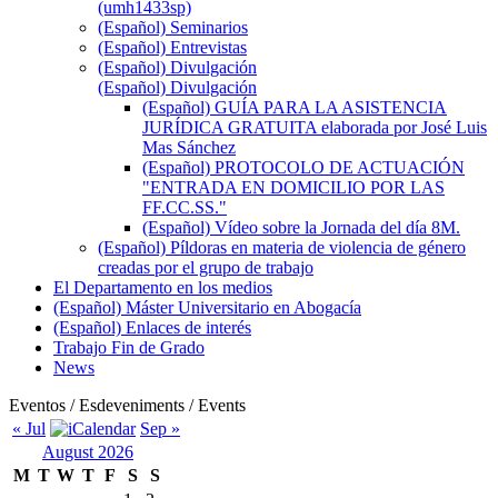
(umh1433sp)
(Español) Seminarios
(Español) Entrevistas
(Español) Divulgación
(Español) Divulgación
(Español) GUÍA PARA LA ASISTENCIA
JURÍDICA GRATUITA elaborada por José Luis
Mas Sánchez
(Español) PROTOCOLO DE ACTUACIÓN
"ENTRADA EN DOMICILIO POR LAS
FF.CC.SS."
(Español) Vídeo sobre la Jornada del día 8M.
(Español) Píldoras en materia de violencia de género
creadas por el grupo de trabajo
El Departamento en los medios
(Español) Máster Universitario en Abogacía
(Español) Enlaces de interés
Trabajo Fin de Grado
News
Eventos / Esdeveniments / Events
« Jul
Sep »
August 2026
M
T
W
T
F
S
S