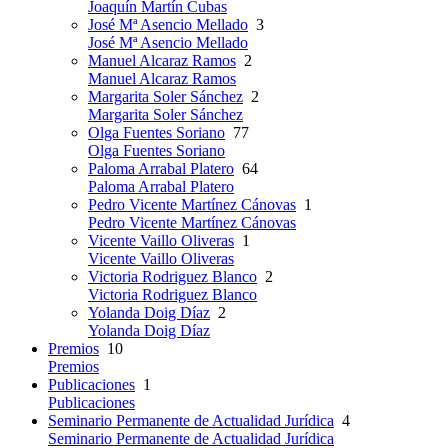
Joaquín Martín Cubas
José Mª Asencio Mellado
3
José Mª Asencio Mellado
Manuel Alcaraz Ramos
2
Manuel Alcaraz Ramos
Margarita Soler Sánchez
2
Margarita Soler Sánchez
Olga Fuentes Soriano
77
Olga Fuentes Soriano
Paloma Arrabal Platero
64
Paloma Arrabal Platero
Pedro Vicente Martínez Cánovas
1
Pedro Vicente Martínez Cánovas
Vicente Vaillo Oliveras
1
Vicente Vaillo Oliveras
Victoria Rodriguez Blanco
2
Victoria Rodriguez Blanco
Yolanda Doig Díaz
2
Yolanda Doig Díaz
Premios
10
Premios
Publicaciones
1
Publicaciones
Seminario Permanente de Actualidad Jurídica
4
Seminario Permanente de Actualidad Jurídica