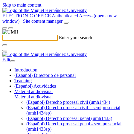
Skip to main content
ELECTRONIC OFFICE
Authenticated Access (open a new
window)
Site content manager
Enter your search
Edit
Introduction
(Español) Directorio de personal
Teaching
(Español) Actividades
Material audiovisual
Material audiovisual
(Español) Derecho procesal civil (umh1434)
(Español) Derecho procesal civil – semipresencial
(umh1434sp)
(Español) Derecho procesal penal (umh1433)
(Español) Derecho procesal penal - semipresencial
(umh1433sp)