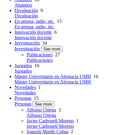
Alumnos
Divulgación
9
Divulgación
En prensa, radio, etc.
15
En prensa, radio, etc.
Innovación docente
6
Innovación docente
Investigación
34
Investigación
See more
Publicaciones
27
Publicaciones
Juzgados
10
Juzgados
Máster Universitario en Abogacía UMH
16
Máster Universitario en Abogacía UMH
Novedades
1
Novedades
Personas
15
Personas
See more
Alfonso Ortega
3
Alfonso Ortega
Javier Carbonell Moreno
1
Javier Carbonell Moreno
Joaquín Martín Cubas
2